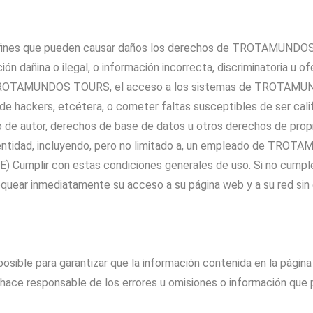
s o fines que pueden causar daños los derechos de TROTAMUNDOS
ormación dañina o ilegal, o información incorrecta, discriminato
eb TROTAMUNDOS TOURS, el acceso a los sistemas de TROTAMUND
es de hackers, etcétera, o cometer faltas susceptibles de ser cali
 de autor, derechos de base de datos u otros derechos de propi
o entidad, incluyendo, pero no limitado a, un empleado de TRO
ad; (E) Cumplir con estas condiciones generales de uso. Si no
loquear inmediatamente su acceso a su página web y a su red sin
ble para garantizar que la información contenida en la pá
responsable de los errores u omisiones o información que pu