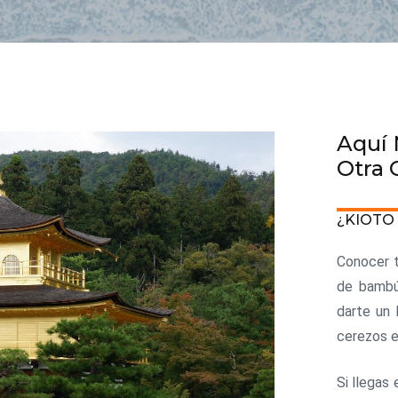
Aquí 
Otra 
¿KIOTO 
Conocer t
de bambú 
darte un 
cerezos en
Si llegas 