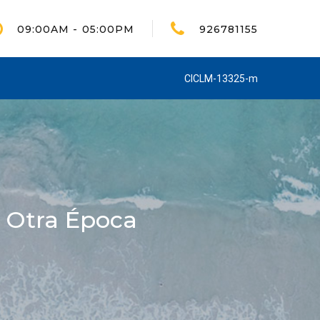
09:00AM - 05:00PM
926781155
CICLM-13325-m
Y Otra Época