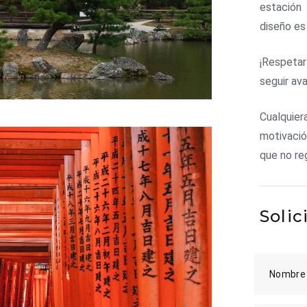
estación
diseño es
¡Respetar
seguir av
Cualquie
motivaci
que no re
Solic
Nombre