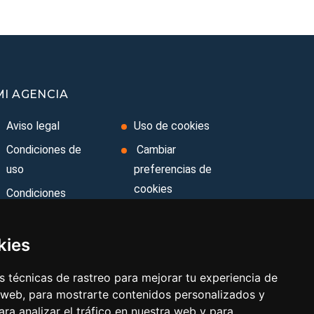
MI AGENCIA
Aviso legal
Uso de cookies
Condiciones de
Cambiar
uso
preferencias de
cookies
Condiciones
Generales
Area privada
Ley de Viajes
Contacto
kies
Combinados
 técnicas de rastreo para mejorar tu experiencia de
Política de
 web, para mostrarte contenidos personalizados y
privacidad
ra analizar el tráfico en nuestra web y para